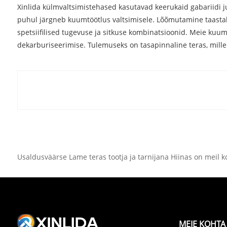
Xinlida külmvaltsimistehased kasutavad keerukaid gabariidi j
puhul järgneb kuumtöötlus valtsimisele. Lõõmutamine taastab
spetsiifilised tugevuse ja sitkuse kombinatsioonid. Meie ku
dekarburiseerimise. Tulemuseks on tasapinnaline teras, mille
Usaldusväärse Lame teras tootja ja tarnijana Hiinas on meil 
MEIE KOHTA