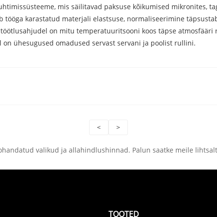
uhtimissüsteeme, mis säilitavad paksuse kõikumised mikronites, tag
 tööga karastatud materjali elastsuse, normaliseerimine täpsustab
umtöötlusahjudel on mitu temperatuuritsooni koos täpse atmosfääri
l on ühesugused omadused servast servani ja poolist rullini.
<
>
kohandatud valikud ja allahindlushinnad. Palun saatke meile lihtsa
TOOTED