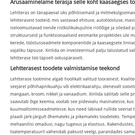
Arusaamine
lame teras
ja selle koht kaasaegses t
Lehtteras on tänapäeval üks põhilisemaid ja mitmekülgsemaid
lehtterasest tooteid, mis vastavad ehituse, autotööstuse, mas
iseloomustavad nende ristkülikukujuline ristlõige ja siledad 
struktuurseid ja funktsionaalseid eesmärke projektides üle ma
kerede, tööstusseadmete komponentide ja kaasaegsete linnade 
vajaliku täpsuse. Xinlida on investeerinud palju täiustatud v
lehtterase töö täpselt ootuspäraselt.
Lehtterasest toodete valmistamise teekond
Lehtterase tootmine algab hoolikalt valitud toorainest. Kval
seejärel põhihapnikuahju või elektrikaarahju, olenevalt soovi
mangaan, kroom, nikkel ja vanaadium. Xinlida säilitab selle pr
saavutab õige keemia, voolab see pidevvalu masinatesse, kus s
kuumvaltsimisseadmetesse, kus need läbivad rullide seeriat t
plaadi järk-järgult õhemateks ja pikemateks toodeteks. Tempe
mehaanilisi omadusi, nagu tugevus ja elastsus. Rakendustes,
toatemperatuuril vähendab paksust veelgi, parandades samal 