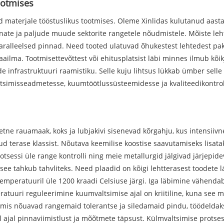
ootmises
 materjale tööstuslikus tootmises. Oleme Xinlidas kulutanud aast
inate ja paljude muude sektorite rangetele nõudmistele. Mõiste leh
paralleelsed pinnad. Need tooted ulatuvad õhukestest lehtedest pak
ailma. Tootmisettevõttest või ehitusplatsist läbi minnes ilmub kõi
infrastruktuuri raamistiku. Selle kuju lihtsus lükkab ümber selle 
altsimisseadmetesse, kuumtöötlussüsteemidesse ja kvaliteedikontroll
iteetne rauamaak, koks ja lubjakivi sisenevad kõrgahju, kus intens
tud terase klassist. Nõutava keemilise koostise saavutamiseks lisat
otsessi üle range kontrolli ning meie metallurgid jälgivad järjepide
ee tahkub tahvliteks. Need plaadid on kõigi lehtterasest toodete l
emperatuuril üle 1200 kraadi Celsiuse järgi. Iga läbimine vähend
ratuuri reguleerimine kuumvaltsimise ajal on kriitiline, kuna see 
 mis nõuavad rangemaid tolerantse ja siledamaid pindu, töödeldaks
ajal pinnaviimistlust ja mõõtmete täpsust. Külmvaltsimise protse