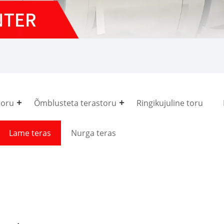
toru
Õmblusteta terastoru
Ringikujuline toru
Lame teras
Nurga teras