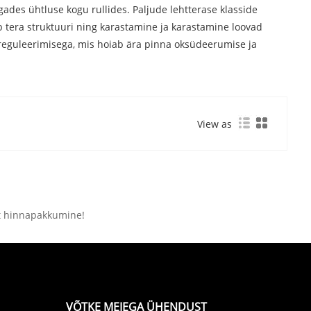
ades ühtluse kogu rullides. Paljude lehtterase klasside
 tera struktuuri ning karastamine ja karastamine loovad
 reguleerimisega, mis hoiab ära pinna oksüdeerumise ja
View as
lt hinnapakkumine!
VÕTKE MEIEGA ÜHENDUST