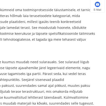
akümneid oma tootmisprotsesside täiustamisele, et tarnida
E-Mail
tteras hõlmab laia terasetoodete kategooriat, mida
sude plaatideni, millest igaüks teenib konkreetseid
kjale lamedat terast. See moodustab hoonete, sõidukite
tootmise keerukuse ja täpsete spetsifikatsioonide täitmiseks
i tehnoloogiatesse, et tagada iga meie tehasest väljuv
iivne kuumus muudab need sularauaks. See sularaud liigub
akse täpsete ajavahemike järel legeerivaid elemente, nagu
vuse tagamiseks iga partii. Pärast seda, kui vedel teras
ähtepunktiks. Seejärel sisenevad plaadid
ab paksust, suurendades samal ajal pikkust, muutes paksu
mõjutab terase terastruktuuri, mis omakorda mõjutab
e kuumvaltsitud lehtterast täiendavalt. Külmvaltsimine
ss muudab materjali ka kõvaks, suurendades selle tugevust.