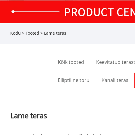
Kodu
>
Tooted
> Lame teras
Kõik tooted
Keevitatud teras
Elliptiline toru
Kanali teras
Lame teras