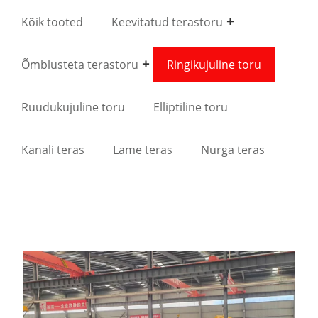
Kõik tooted
Keevitatud terastoru
Õmblusteta terastoru
Ringikujuline toru
Ruudukujuline toru
Elliptiline toru
Kanali teras
Lame teras
Nurga teras