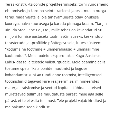
Teraskonstruktsioonide projekteerimiseks, torni vundamendi
ehitamiseks ja kardina seinte karkassi jaoks – musta nurga
teras, mida vajate, ei ole tänavamüüjate odav, õhukese
koorega, halva suurusega ja kareda pinnaga kraam. Tianjin
Xinlida Steel Pipe Co., Ltd., mille tehas on kavandatud 50
miljoni tonnise aastaseks tootmisvõimsuseks, keskendub
terastorude ja -profiilide põhitegevusele, luues süsteemi
"kodumaine tootmine + ülemerebaasid + ülemaailmne
kaubandus". Meie tooteid eksporditakse Kagu-Aasiasse,
Lähis-Idasse ja teistele välisturgudele. Meie peamine eelis:
toetame spetsifikatsioonide muutmist ja koguse
kohandamist kuni 48 tundi enne tootmist, intelligentsed
tootmisliinid tagavad kiire reageerimise, minimeerides
materjali raiskamise ja seotud kapitali. Lühidalt – teised
muretsevad tellimuse muudatuste pärast, meie aga selle
pärast, et te ei esita tellimusi. Teie projekt vajab kindlust ja
me pakume seda kindlust.