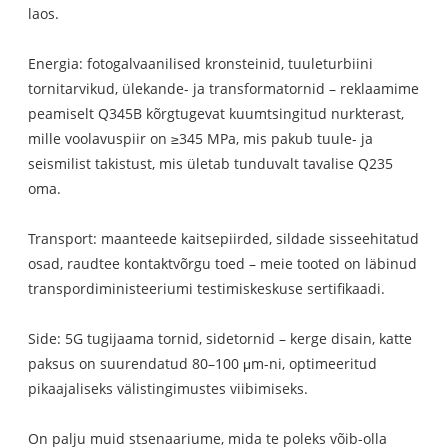
laos.
Energia: fotogalvaanilised kronsteinid, tuuleturbiini
tornitarvikud, ülekande- ja transformatornid – reklaamime
peamiselt Q345B kõrgtugevat kuumtsingitud nurkterast,
mille voolavuspiir on ≥345 MPa, mis pakub tuule- ja
seismilist takistust, mis ületab tunduvalt tavalise Q235
oma.
Transport: maanteede kaitsepiirded, sildade sisseehitatud
osad, raudtee kontaktvõrgu toed – meie tooted on läbinud
transpordiministeeriumi testimiskeskuse sertifikaadi.
Side: 5G tugijaama tornid, sidetornid – kerge disain, katte
paksus on suurendatud 80–100 μm-ni, optimeeritud
pikaajaliseks välistingimustes viibimiseks.
On palju muid stsenaariume, mida te poleks võib-olla