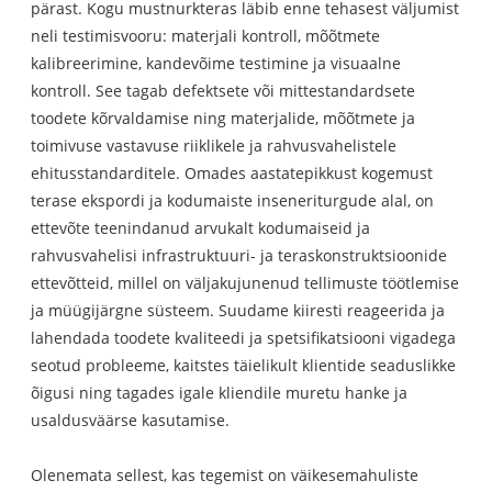
pärast. Kogu mustnurkteras läbib enne tehasest väljumist
neli testimisvooru: materjali kontroll, mõõtmete
kalibreerimine, kandevõime testimine ja visuaalne
kontroll. See tagab defektsete või mittestandardsete
toodete kõrvaldamise ning materjalide, mõõtmete ja
toimivuse vastavuse riiklikele ja rahvusvahelistele
ehitusstandarditele. Omades aastatepikkust kogemust
terase ekspordi ja kodumaiste inseneriturgude alal, on
ettevõte teenindanud arvukalt kodumaiseid ja
rahvusvahelisi infrastruktuuri- ja teraskonstruktsioonide
ettevõtteid, millel on väljakujunenud tellimuste töötlemise
ja müügijärgne süsteem. Suudame kiiresti reageerida ja
lahendada toodete kvaliteedi ja spetsifikatsiooni vigadega
seotud probleeme, kaitstes täielikult klientide seaduslikke
õigusi ning tagades igale kliendile muretu hanke ja
usaldusväärse kasutamise.
Olenemata sellest, kas tegemist on väikesemahuliste