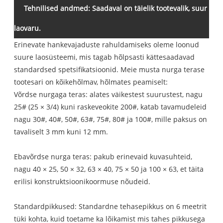
Tehnilised andmed: Saadaval on täielik tootevalik, suur
laovaru.
Erinevate hankevajaduste rahuldamiseks oleme loonud
suure laosüsteemi, mis tagab hõlpsasti kättesaadavad
standardsed spetsifikatsioonid. Meie musta nurga terase
tootesari on kõikehõlmav, hõlmates peamiselt:
Võrdse nurgaga teras: alates väikestest suurustest, nagu
25# (25 × 3/4) kuni raskeveokite 200#, katab tavamudeleid
nagu 30#, 40#, 50#, 63#, 75#, 80# ja 100#, mille paksus on
tavaliselt 3 mm kuni 12 mm.
Ebavõrdse nurga teras: pakub erinevaid kuvasuhteid,
nagu 40 × 25, 50 × 32, 63 × 40, 75 × 50 ja 100 × 63, et täita
erilisi konstruktsioonikoormuse nõudeid.
Standardpikkused: Standardne tehasepikkus on 6 meetrit
tüki kohta, kuid toetame ka lõikamist mis tahes pikkusega