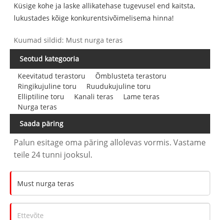
Küsige kohe ja laske allikatehase tugevusel end kaitsta,
lukustades kõige konkurentsivõimelisema hinna!
Kuumad sildid: Must nurga teras
Seotud kategooria
Keevitatud terastoru
Õmblusteta terastoru
Ringikujuline toru
Ruudukujuline toru
Elliptiline toru
Kanali teras
Lame teras
Nurga teras
Saada päring
Palun esitage oma päring allolevas vormis. Vastame
teile 24 tunni jooksul.