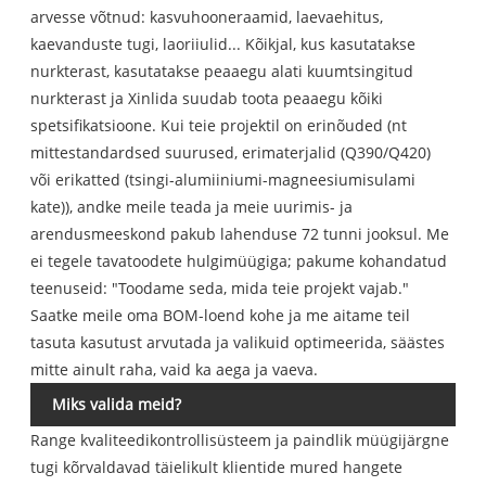
arvesse võtnud: kasvuhooneraamid, laevaehitus,
kaevanduste tugi, laoriiulid... Kõikjal, kus kasutatakse
nurkterast, kasutatakse peaaegu alati kuumtsingitud
nurkterast ja Xinlida suudab toota peaaegu kõiki
spetsifikatsioone. Kui teie projektil on erinõuded (nt
mittestandardsed suurused, erimaterjalid (Q390/Q420)
või erikatted (tsingi-alumiiniumi-magneesiumisulami
kate)), andke meile teada ja meie uurimis- ja
arendusmeeskond pakub lahenduse 72 tunni jooksul. Me
ei tegele tavatoodete hulgimüügiga; pakume kohandatud
teenuseid: "Toodame seda, mida teie projekt vajab."
Saatke meile oma BOM-loend kohe ja me aitame teil
tasuta kasutust arvutada ja valikuid optimeerida, säästes
mitte ainult raha, vaid ka aega ja vaeva.
Miks valida meid?
Range kvaliteedikontrollisüsteem ja paindlik müügijärgne
tugi kõrvaldavad täielikult klientide mured hangete