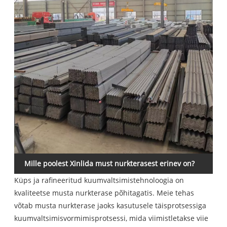
Mille poolest Xinlida must nurkterasest erinev on?
Küps ja rafineeritud kuumvaltsimistehnoloogia on
kvaliteetse musta nurkterase põhitagatis. Meie tehas
võtab musta nurkterase jaoks kasutusele täisprotsessiga
kuumvaltsimisvormimisprotsessi, mida viimistletakse viie