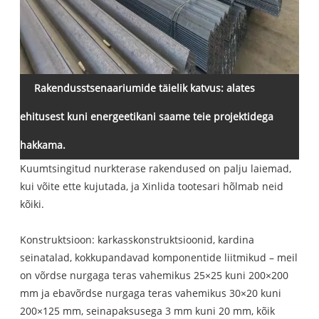
Rakendusstsenaariumide täielik katvus: alates
ehitusest kuni energeetikani saame teie projektidega
hakkama.
Kuumtsingitud nurkterase rakendused on palju laiemad,
kui võite ette kujutada, ja Xinlida tootesari hõlmab neid
kõiki.
Konstruktsioon: karkasskonstruktsioonid, kardina
seinatalad, kokkupandavad komponentide liitmikud – meil
on võrdse nurgaga teras vahemikus 25×25 kuni 200×200
mm ja ebavõrdse nurgaga teras vahemikus 30×20 kuni
200×125 mm, seinapaksusega 3 mm kuni 20 mm, kõik