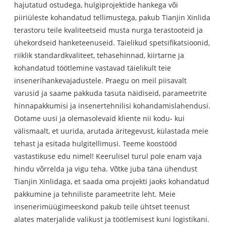
hajutatud ostudega, hulgiprojektide hankega või
piiriüleste kohandatud tellimustega, pakub Tianjin Xinlida
terastoru teile kvaliteetseid musta nurga terastooteid ja
ühekordseid hanketeenuseid. Täielikud spetsifikatsioonid,
riiklik standardkvaliteet, tehasehinnad, kiirtarne ja
kohandatud töötlemine vastavad täielikult teie
insenerihankevajadustele. Praegu on meil piisavalt
varusid ja saame pakkuda tasuta näidiseid, parameetrite
hinnapakkumisi ja insenertehnilisi kohandamislahendusi.
Ootame uusi ja olemasolevaid kliente nii kodu- kui
välismaalt, et uurida, arutada äritegevust, külastada meie
tehast ja esitada hulgitellimusi. Teeme koostööd
vastastikuse edu nimel! Keerulisel turul pole enam vaja
hindu võrrelda ja vigu teha. Võtke juba täna ühendust
Tianjin Xinlidaga, et saada oma projekti jaoks kohandatud
pakkumine ja tehniliste parameetrite leht. Meie
insenerimüügimeeskond pakub teile ühtset teenust
alates materjalide valikust ja töötlemisest kuni logistikani.