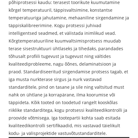
põhiprotsessi kaudu: terasest toorikute kuumutamine
kõrgel temperatuuril, täppisvaltsimine, konstantse
temperatuuriga jahutamine, mehaaniline sirgendamine ja
täppiskalibreerimine. Kogu protsessi juhivad
intelligentsed seadmed, et välistada inimlikud vead.
Kõrgtemperatuuriline kuumvaltsimisprotsess muudab
terase sisestruktuuri ühtlaseks ja tihedaks, parandades
tõhusalt profiili tugevust ja tugevust ning vältides
kvaliteediprobleeme, nagu õõnes, delaminatsioon ja
praod. Standardiseeritud sirgendamise protsess tagab, et
iga musta nurkterase sirgus ja nurk vastavad
standarditele, pind on tasane ja sile ning valtsitud must
nahk on ühtlane ja korrapärane, ilma koorumise või
täppideta. Kõik tooted on toodetud rangelt kooskõlas
riiklike standarditega, kogu protsessi kvaliteedikontrolli ja
proovide võtmisega. Iga tootepartii kohta saab esitada
kvaliteedikontrolli sertifikaadid, mis vastavad täielikult
kodu- ja välisprojektide vastuvõtustandarditele.